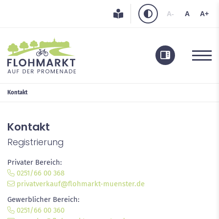
A-
A
A+
Kontakt
Privater Bereich
Kontakt
Gewerblicher Bereich
Registrierung
Übersicht
Privater Bereich:
Kontakt
0251/66 00 368
privatverkauf@flohmarkt-muenster.de
Anfahrt
Gewerblicher Bereich:
0251/66 00 360
Impressum