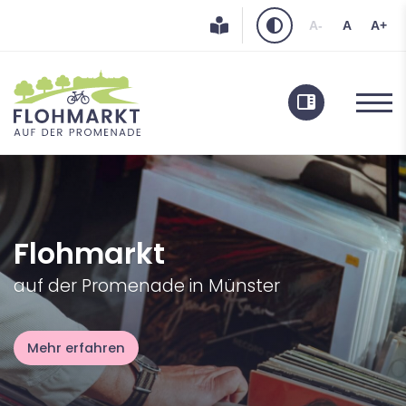
A-
A
A+
Privater Bereich
Gewerblicher Bereich
Flohmarkt
Übersicht
auf der Promenade in Münster
Kontakt
Mehr erfahren