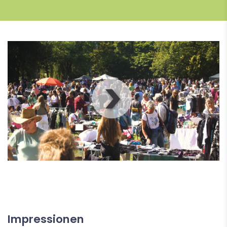
00
:
00
:
00
|
00
:
00
:
00
Impressionen